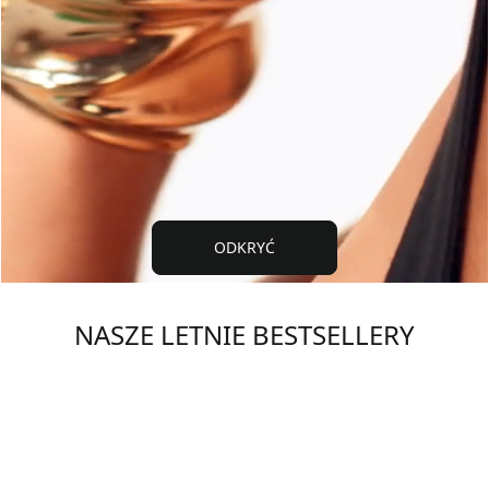
ODKRYĆ
NASZE LETNIE BESTSELLERY
Newsletter #Lierac
ͣBądź pierwszym͕ który dowie się o naszych ekskluzywnych