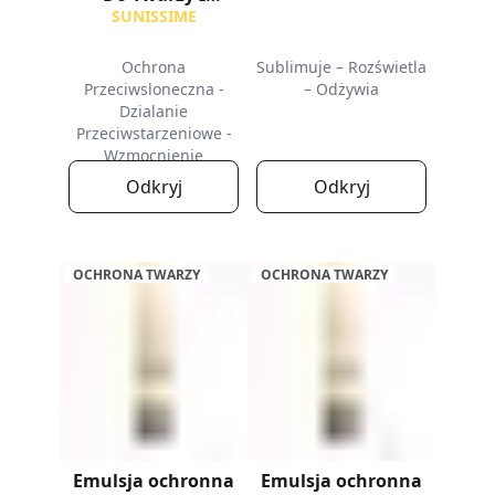
Dekoltu SPF30
SUNISSIME
Ochrona
Sublimuje – Rozświetla
Przeciwsloneczna -
– Odżywia
Dzialanie
Przeciwstarzeniowe -
Wzmocnienie
Opalenizny
Odkryj
Odkryj
OCHRONA TWARZY
OCHRONA TWARZY
Emulsja ochronna
Emulsja ochronna