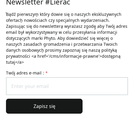
Newsletter #Lierac
ͣBądź pierwszym͕ który dowie się o naszych ekskluzywnych
ofertach͕ nowościach czy specjalnych wydarzeniach͘.
Zapisując się do newslettera͕ wyrażasz zgodę͕ aby Twój adres
email był wykorzystywany w celu przesyłania informacji
dotyczących marki Phyto. Aby dowiedzieć się więcej o
naszych zasadach gromadzenia i przetwarzania Twoich
danych osobowych͕ prosimy zapoznaj się naszą polityką
prywatności <a href='/cms/informacje-prawne'>dostępną
tutaj</a>
Twój adres e-mail :
*
Zapisz się
Informacje ogólne