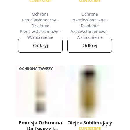
Dekoltu SPF50+ |
SUNISSIME
SUNISSIME
Ochrona
Ochrona
Przeciwsłoneczna -
Przeciwsloneczna -
Dzialanie
Dzialanie
Przeciwstarzeniowe -
Przeciwstarzeniowe -
Wzmocnienie
Wzmocnienie
Opalenizny
Opalenizny
Odkryj
Odkryj
OCHRONA TWARZY
Emulsja Ochronna
Olejek Sublimujący
Do Twarzy I
SUNISSIME