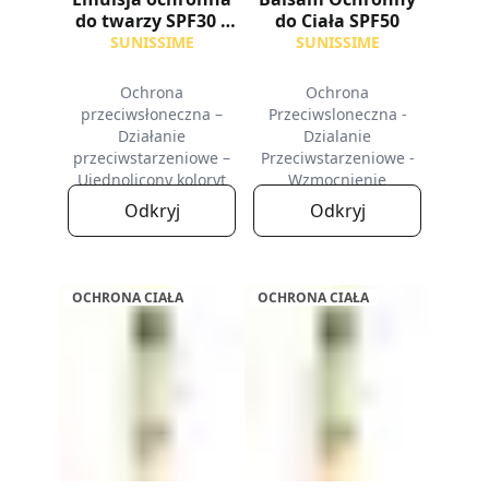
do twarzy SPF30 z
do Ciała SPF50
kolorem
SUNISSIME
SUNISSIME
Ochrona
Ochrona
przeciwsłoneczna –
Przeciwsloneczna -
Działanie
Dzialanie
przeciwstarzeniowe –
Przeciwstarzeniowe -
Ujednolicony koloryt
Wzmocnienie
Opalenizny
Odkryj
Odkryj
OCHRONA CIAŁA
OCHRONA CIAŁA