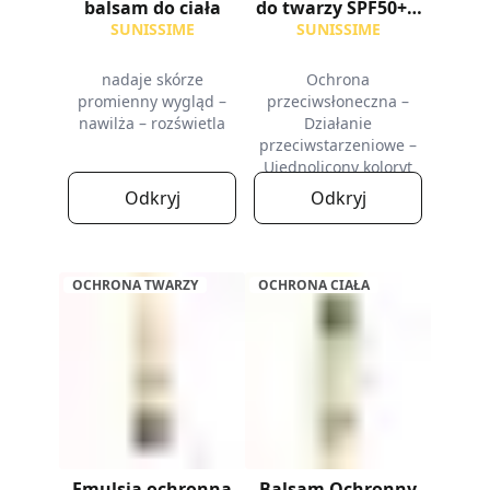
balsam do ciała
do twarzy SPF50+ z
kolorem
SUNISSIME
SUNISSIME
nadaje skórze
Ochrona
promienny wygląd –
przeciwsłoneczna –
nawilża – rozświetla
Działanie
przeciwstarzeniowe –
Ujednolicony koloryt
Odkryj
Odkryj
OCHRONA TWARZY
OCHRONA CIAŁA
Emulsja ochronna
Balsam Ochronny