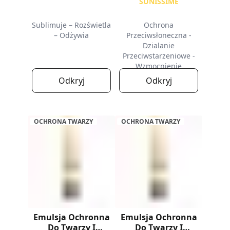
SUNISSIME
Sublimuje – Rozświetla
Ochrona
– Odżywia
Przeciwsłoneczna -
Dzialanie
Przeciwstarzeniowe -
Wzmocnienie
Opalenizny
Odkryj
Odkryj
OCHRONA TWARZY
OCHRONA TWARZY
Emulsja Ochronna
Emulsja Ochronna
Do Twarzy I
Do Twarzy I