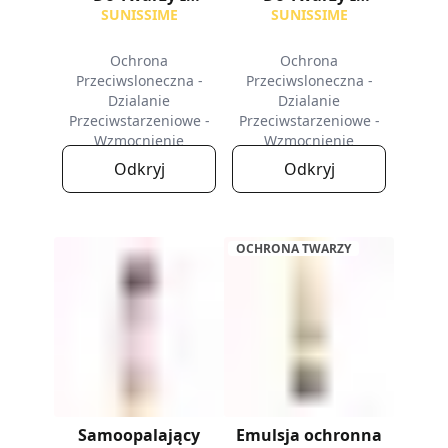
Dekoltu SPF50+ |
Dekoltu SPF30
SUNISSIME
SUNISSIME
Ochrona
Ochrona
Przeciwsloneczna -
Przeciwsloneczna -
Dzialanie
Dzialanie
Przeciwstarzeniowe -
Przeciwstarzeniowe -
Wzmocnienie
Wzmocnienie
Opalenizny
Opalenizny
Odkryj
Odkryj
OCHRONA TWARZY
Samoopalający
Emulsja ochronna