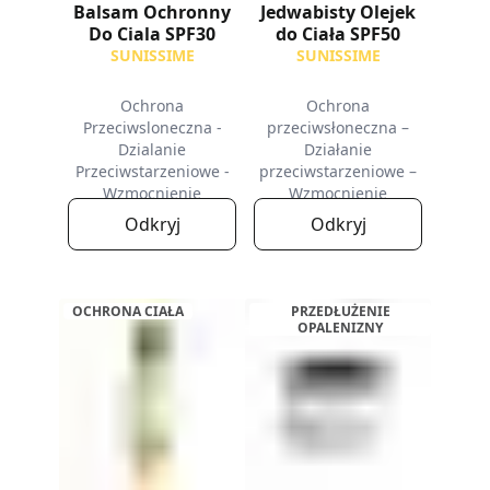
Balsam Ochronny
Jedwabisty Olejek
Do Ciala SPF30
do Ciała SPF50
SUNISSIME
SUNISSIME
Ochrona
Ochrona
Przeciwsloneczna -
przeciwsłoneczna –
Dzialanie
Działanie
Przeciwstarzeniowe -
przeciwstarzeniowe –
Wzmocnienie
Wzmocnienie
Opalenizny
opalenizny
Odkryj
Odkryj
OCHRONA CIAŁA
PRZEDŁUŻENIE
OPALENIZNY