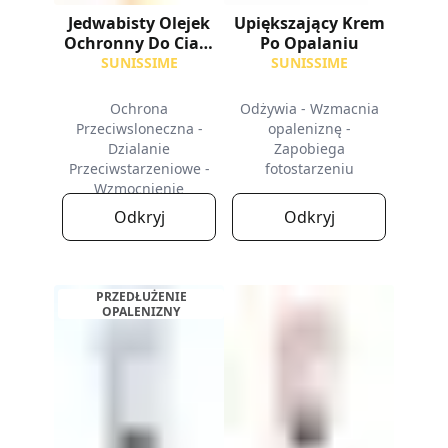
Jedwabisty Olejek
Upiększający Krem
Ochronny Do Ciala
Po Opalaniu
SPF30
SUNISSIME
SUNISSIME
Ochrona
Odżywia - Wzmacnia
Przeciwsloneczna -
opaleniznę -
Dzialanie
Zapobiega
Przeciwstarzeniowe -
fotostarzeniu
Wzmocnienie
Opalenizny
Odkryj
Odkryj
PRZEDŁUŻENIE
OPALENIZNY