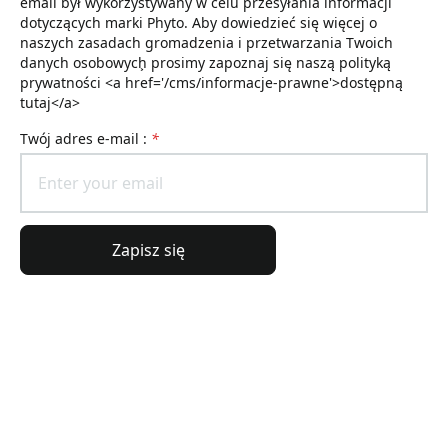
email był wykorzystywany w celu przesyłania informacji
dotyczących marki Phyto. Aby dowiedzieć się więcej o
naszych zasadach gromadzenia i przetwarzania Twoich
danych osobowych͕ prosimy zapoznaj się naszą polityką
prywatności <a href='/cms/informacje-prawne'>dostępną
tutaj</a>
Twój adres e-mail :
*
Zapisz się
Informacje ogólne
Informacje o zamówieniu
Świat Lierac