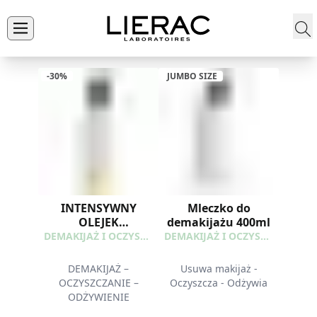
-30%
JUMBO SIZE
INTENSYWNY
Mleczko do
OLEJEK
demakijażu 400ml
DEMAKIJAŻUJĄCY
DEMAKIJAŻ I OCZYSZCZANIE
DEMAKIJAŻ I OCZYSZCZANIE
DEMAKIJAŻ –
Usuwa makijaż -
OCZYSZCZANIE –
Oczyszcza - Odżywia
ODŻYWIENIE