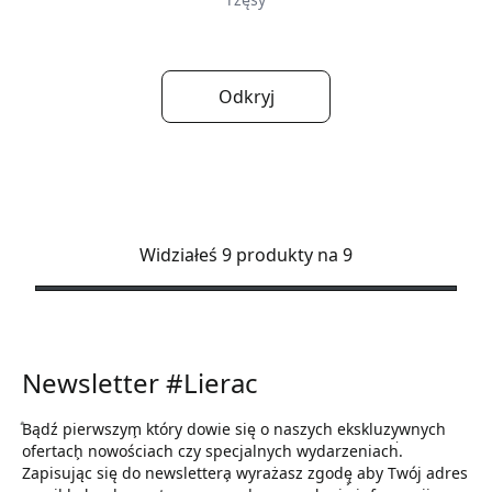
Odkryj
Widziałeś 9 produkty na 9
Newsletter #Lierac
ͣBądź pierwszym͕ który dowie się o naszych ekskluzywnych
ofertach͕ nowościach czy specjalnych wydarzeniach͘.
Zapisując się do newslettera͕ wyrażasz zgodę͕ aby Twój adres