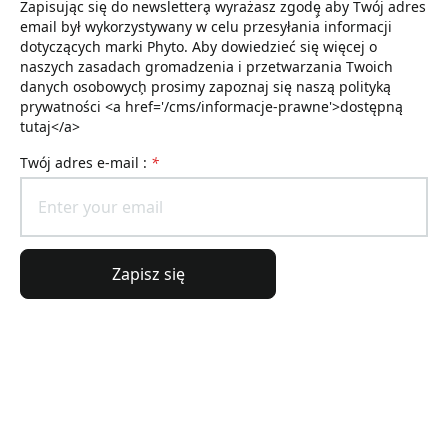
Zapisując się do newslettera͕ wyrażasz zgodę͕ aby Twój adres
email był wykorzystywany w celu przesyłania informacji
dotyczących marki Phyto. Aby dowiedzieć się więcej o
naszych zasadach gromadzenia i przetwarzania Twoich
danych osobowych͕ prosimy zapoznaj się naszą polityką
prywatności <a href='/cms/informacje-prawne'>dostępną
tutaj</a>
Twój adres e-mail :
*
Zapisz się
Informacje ogólne
Informacje o zamówieniu
Świat Lierac