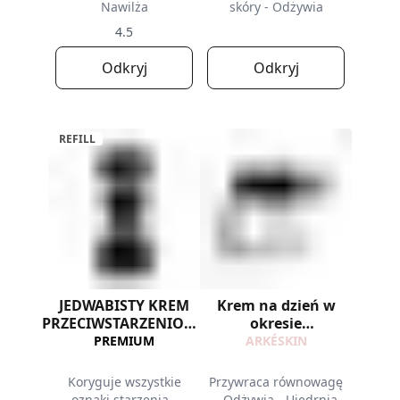
Nawilża
skóry - Odżywia
4.5
Odkryj
Odkryj
REFILL
JEDWABISTY KREM
Krem na dzień w
PRZECIWSTARZENIOWY
okresie
- REFILL
menopauzy
PREMIUM
ARKÉSKIN
Koryguje wszystkie
Przywraca równowagę
oznaki starzenia -
- Odżywia - Ujędrnia