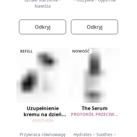
Nawilża
Odkryj
Odkryj
REFILL
NOWOŚĆ
Uzupełnienie
The Serum
kremu na dzień
PROTOKÓŁ PRZECIW ZACZERWIENIENIOM
Menopauza
ARKÉSKIN
Przywraca równowagę
Hydrates – Soothes –