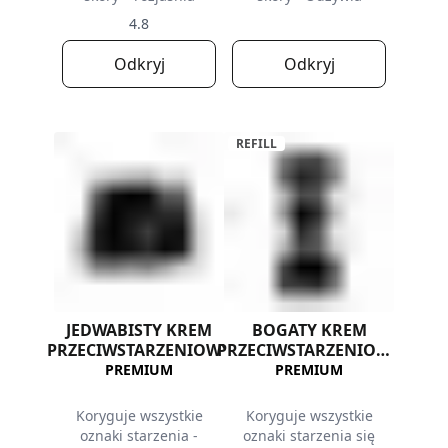
4.8
Odkryj
Odkryj
REFILL
JEDWABISTY KREM
BOGATY KREM
PRZECIWSTARZENIOWY
PRZECIWSTARZENIOWY
- REFILL
PREMIUM
PREMIUM
Koryguje wszystkie
Koryguje wszystkie
oznaki starzenia -
oznaki starzenia się