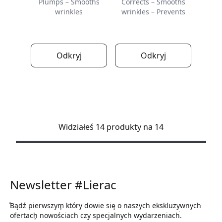
Plumps – Smooths
Corrects – Smooths
wrinkles
wrinkles – Prevents
Odkryj
Odkryj
Widziałeś 14 produkty na 14
Newsletter #Lierac
ͣBądź pierwszym͕ który dowie się o naszych ekskluzywnych
ofertach͕ nowościach czy specjalnych wydarzeniach͘.