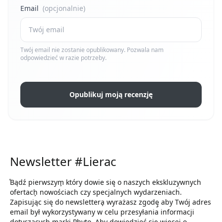
Email
(opcjonalnie)
Twój email nie zostanie opublikowany. Pozwala nam
odpowiedzieć w razie potrzeby.
Opublikuj moją recenzję
Newsletter #Lierac
ͣBądź pierwszym͕ który dowie się o naszych ekskluzywnych
ofertach͕ nowościach czy specjalnych wydarzeniach͘.
Zapisując się do newslettera͕ wyrażasz zgodę͕ aby Twój adres
email był wykorzystywany w celu przesyłania informacji
dotyczących marki Phyto. Aby dowiedzieć się więcej o